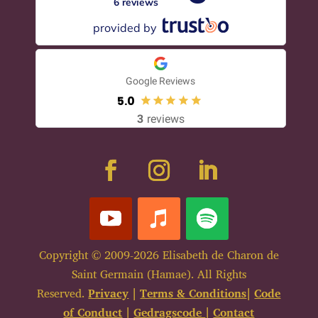
6 reviews
provided by
Google Reviews
5.0
3
reviews
Copyright © 2009-2026 Elisabeth de Charon de
Saint Germain (Hamae). All Rights
Reserved.
Privacy
|
Terms & Conditions
|
Code
of Conduct
|
Gedragscode
|
Contact