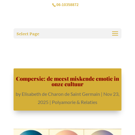
06-10358872
Select Page
Compersie: de meest miskende emotie in
onze cultuur
by
Elisabeth de Charon de Saint Germain
|
Nov 23,
2025
|
Polyamorie & Relaties